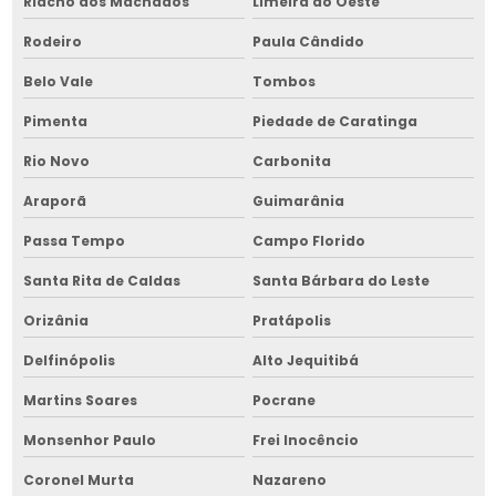
Riacho dos Machados
Limeira do Oeste
Rodeiro
Paula Cândido
Belo Vale
Tombos
Pimenta
Piedade de Caratinga
Rio Novo
Carbonita
Araporã
Guimarânia
Passa Tempo
Campo Florido
Santa Rita de Caldas
Santa Bárbara do Leste
Orizânia
Pratápolis
Delfinópolis
Alto Jequitibá
Martins Soares
Pocrane
Monsenhor Paulo
Frei Inocêncio
Coronel Murta
Nazareno