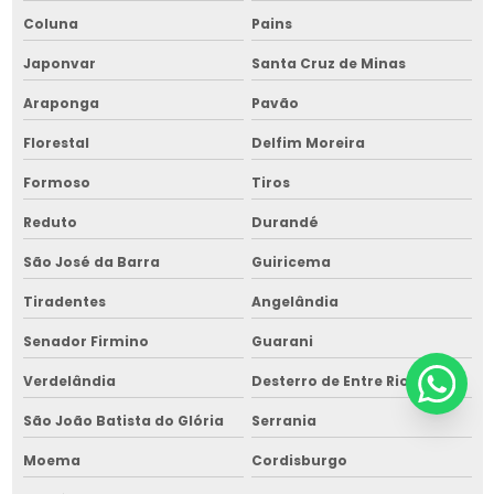
Coluna
Pains
Japonvar
Santa Cruz de Minas
Araponga
Pavão
Florestal
Delfim Moreira
Formoso
Tiros
Reduto
Durandé
São José da Barra
Guiricema
Tiradentes
Angelândia
Senador Firmino
Guarani
Verdelândia
Desterro de Entre Rios
São João Batista do Glória
Serrania
Moema
Cordisburgo