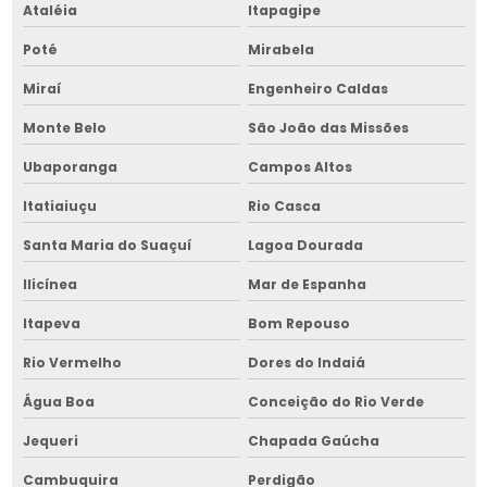
Ataléia
Itapagipe
Reparo de máquina de limpeza de grãos na bahia
Poté
Mirabela
Reparo de máquina de limpeza de grãos no nordeste
Miraí
Engenheiro Caldas
Reparo de picador de lenha
Monte Belo
São João das Missões
Reparo de picador de lenha na bahia
Ubaporanga
Campos Altos
Reparo de picador de lenha no nordeste
Itatiaiuçu
Rio Casca
Reparo de secador de grãos
Santa Maria do Suaçuí
Lagoa Dourada
Reparo de secador de grãos no nordeste
Ilicínea
Mar de Espanha
Reparo de transportador de grãos
Itapeva
Bom Repouso
Rio Vermelho
Dores do Indaiá
Reparo de transportador de grãos em bahia
Água Boa
Conceição do Rio Verde
Reparo de transportador de grãos no nordeste
Jequeri
Chapada Gaúcha
Retrofit de cavaqueira para fornalha
Cambuquira
Perdigão