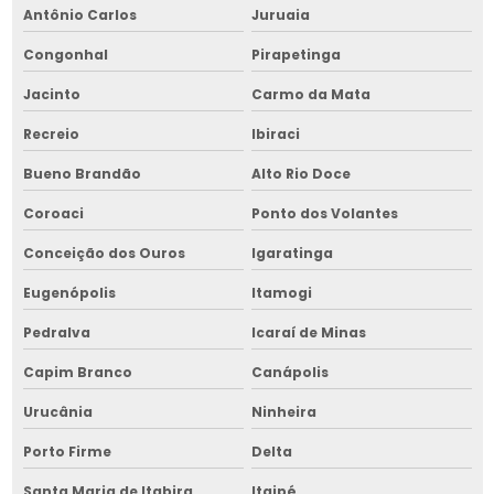
Antônio Carlos
Juruaia
Retrofit de picador de lenha em bahia
Congonhal
Pirapetinga
Retrofit de picador de lenha no nordeste
Jacinto
Carmo da Mata
Retrofit de secador de grãos
Recreio
Ibiraci
Retrofit de secador de grãos em bahia
Bueno Brandão
Alto Rio Doce
Retrofit de secador de grãos no nordeste
Coroaci
Ponto dos Volantes
Retrofit de transportador de grãos
Conceição dos Ouros
Igaratinga
Secador para grãos
Eugenópolis
Itamogi
Secador para grãos em bahia
Pedralva
Icaraí de Minas
Secador de grãos elétrico em bahia
Capim Branco
Canápolis
Urucânia
Ninheira
Secador de grãos industrial
Porto Firme
Delta
Secador de grãos industrial em bahia
Santa Maria de Itabira
Itaipé