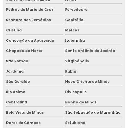
Secador de grãos a lenha
Pedras de Maria da Cruz
Fervedouro
Secador de grãos a lenha em bahia
Senhora dos Remédios
Capitólio
Secador de grãos de pequeno porte
Cristina
Mercês
Secador de grãos de pequeno porte em bahia
Conceição da Aparecida
Itabirinha
Secador de grãos preço
Chapada do Norte
Santo Antônio do Jacinto
Secador de grãos a venda
São Romão
Virginópolis
Secador de grãos a venda em bahia
Jordânia
Rubim
Serviço de manutenção de cavaqueira para fornalha
São Geraldo
Novo Oriente de Minas
Serviço de manutenção de equipamentos para armazenar
Rio Acima
Divisópolis
grãos
Centralina
Bonito de Minas
Serviço de manutenção de fornalha para grãos
Bela Vista de Minas
São Sebastião do Maranhão
Serviço de manutenção de fornalha para grãos no nordeste
Dores de Campos
Setubinha