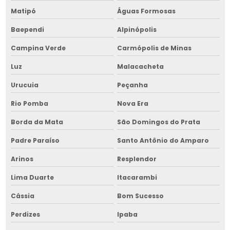
Picador de cavaco para trator
Matipó
Águas Formosas
Picador de cavaco para trator na bahia
Baependi
Alpinópolis
Picador de cavaco à venda
Campina Verde
Carmópolis de Minas
Picador de cavaco à venda na bahia
Luz
Malacacheta
Picador de lenha
Urucuia
Peçanha
Picador de lenha cavaco
Rio Pomba
Nova Era
Picador de lenha cavaco na bahia
Borda da Mata
São Domingos do Prata
Padre Paraíso
Santo Antônio do Amparo
Picador de lenha elétrico
Arinos
Resplendor
Picador de lenha elétrico na bahia
Lima Duarte
Itacarambi
Picador de lenha hidráulico
Cássia
Bom Sucesso
Picador de lenha hidráulico na bahia
Perdizes
Ipaba
Picador de lenha industrial