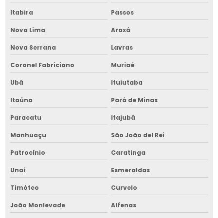
Empresa de transportador de grãos
Itabira
Passos
Empresa de transportador de grãos em bahia
Nova Lima
Araxá
Nova Serrana
Lavras
Empresa de transportador de grãos no nordeste
Coronel Fabriciano
Muriaé
Equipamentos para armazenar grãos
Ubá
Ituiutaba
Equipamentos para armazenar grãos no nordeste
Itaúna
Pará de Minas
Fornalha para grãos
Paracatu
Itajubá
Fornalha para grãos no nordeste
Manhuaçu
São João del Rei
Galpão para silos no nordeste
Patrocínio
Caratinga
Manutenção de cavaqueira para fornalha
Unaí
Esmeraldas
Manutenção de cavaqueira para fornalha na bahia
Timóteo
Curvelo
Manutenção de cavaqueira para fornalha no nordeste
João Monlevade
Alfenas