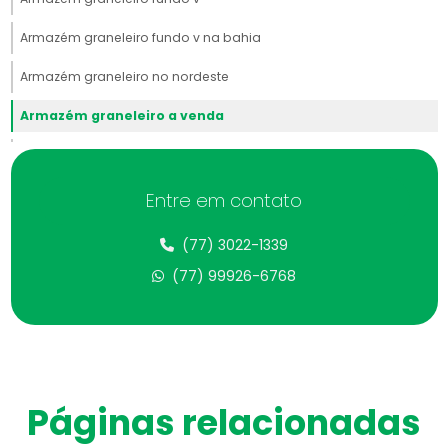
Armazém graneleiro fundo v na bahia
Armazém graneleiro no nordeste
Armazém graneleiro a venda
Armazém graneleiro a venda na bahia
Armazém de grãos
Entre em contato
Armazém de grãos na bahia
(77) 3022-1339
Armazenagem de grãos em galpões
(77) 99926-6768
Armazenagem de grãos em galpões na bahia
Automação de secadores
Automação de secadores na bahia
Páginas relacionadas
Base de concreto para silos