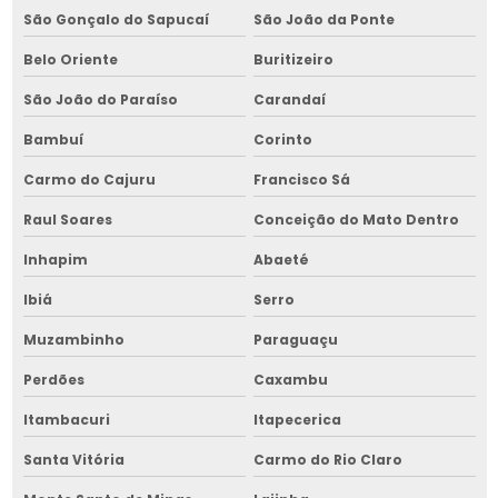
Montagem e manutenção de silos na bahia
São Gonçalo do Sapucaí
São João da Ponte
Montagem de máquina de limpeza de grãos
Belo Oriente
Buritizeiro
Montagem de máquina de limpeza de grãos na bahia
São João do Paraíso
Carandaí
Montagem de máquina de limpeza de grãos no nordeste
Bambuí
Corinto
Montagem de picador de lenha
Carmo do Cajuru
Francisco Sá
Montagem de picador de lenha na bahia
Raul Soares
Conceição do Mato Dentro
Inhapim
Abaeté
Montagem de picador de lenha no nordeste
Ibiá
Serro
Montagem de secador de grãos
Muzambinho
Paraguaçu
Montagem de secador de grãos na bahia
Perdões
Caxambu
Montagem de secador de grãos no nordeste
Itambacuri
Itapecerica
Montagem de silos metálicos
Santa Vitória
Carmo do Rio Claro
Montagem de silos metálicos na bahia