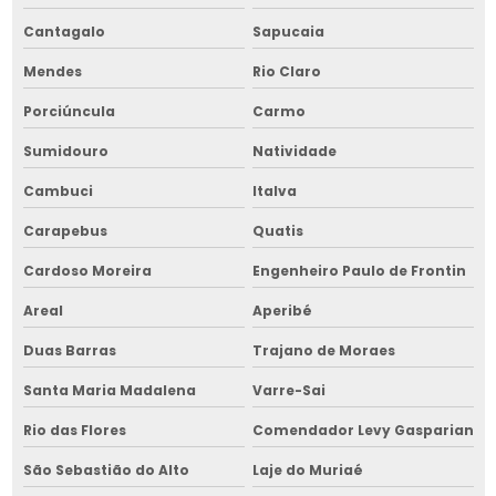
Empresa construtora de galpão para silos na bahia
Cantagalo
Sapucaia
Empresa construtora de galpão para silos no nordeste
Mendes
Rio Claro
Empresa de equipamentos para armazenar grãos
Porciúncula
Carmo
Sumidouro
Natividade
Empresa de equipamentos para armazenar grãos em bahia
Cambuci
Italva
Empresa de equipamentos para armazenar grãos no nordeste
Carapebus
Quatis
Empresa de fornalha para grãos
Cardoso Moreira
Engenheiro Paulo de Frontin
Empresa de fornalha para grãos na bahia
Areal
Aperibé
Empresa de fornalha para grãos no nordeste
Duas Barras
Trajano de Moraes
Empresa de gerenciamento de obras
Santa Maria Madalena
Varre-Sai
Empresa de gerenciamento de obras na bahia
Rio das Flores
Comendador Levy Gasparian
Empresa de gestão de obras
São Sebastião do Alto
Laje do Muriaé