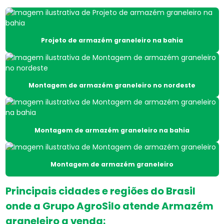
Base de concreto para silos na bahia
Base de secadores
Projeto de armazém graneleiro na bahia
Base de secadores na bahia
Base de silos
Montagem de armazém graneleiro no nordeste
Base de silos na bahia
Base silos metálicos
Base silos metálicos na bahia
Montagem de armazém graneleiro na bahia
Base de silos no nordeste
Montagem de armazém graneleiro
Cavaqueira para fornalha
Cavaqueira para fornalha no nordeste
Principais cidades e regiões do Brasil
onde a Grupo AgroSilo atende Armazém
Construção de armazém graneleiro
graneleiro a venda:
Construção de armazém graneleiro na bahia