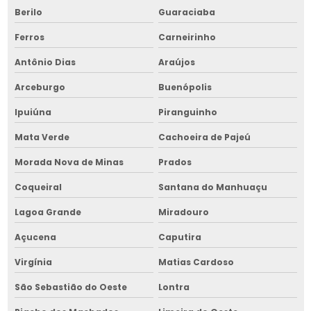
Serviço de manutenção de máquina de limpeza de grãos
Berilo
Guaraciaba
Serviço de manutenção de picador de lenha
Ferros
Carneirinho
Serviço de manutenção de picador de lenha no nordeste
Antônio Dias
Araújos
Serviço de manutenção de secador de grãos
Arceburgo
Buenópolis
Ipuiúna
Piranguinho
Mata Verde
Cachoeira de Pajeú
Morada Nova de Minas
Prados
Coqueiral
Santana do Manhuaçu
Lagoa Grande
Miradouro
Açucena
Caputira
Virgínia
Matias Cardoso
São Sebastião do Oeste
Lontra