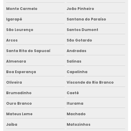
Manutenção de picador de lenha no nordeste
Monte Carmelo
João Pinheiro
Manutenção de secador de grãos
Igarapé
Santana do Paraíso
Manutenção de secador de grãos na bahia
São Lourenço
Santos Dumont
Manutenção de secador de grãos no nordeste
Arcos
São Gotardo
Manutenção de transportador de grãos
Santa Rita do Sapucaí
Andradas
Manutenção de transportador de grãos na bahia
Almenara
Salinas
Manutenção de transportador de grãos no nordeste
Boa Esperança
Capelinha
Máquina para limpeza de grãos
Oliveira
Visconde do Rio Branco
Máquina para limpeza de grãos na bahia
Brumadinho
Caeté
Máquina de pré limpeza de grãos
Ouro Branco
Iturama
Mateus Leme
Machado
Máquina de pré limpeza de grãos na bahia
Jaíba
Matozinhos
Montador de silos