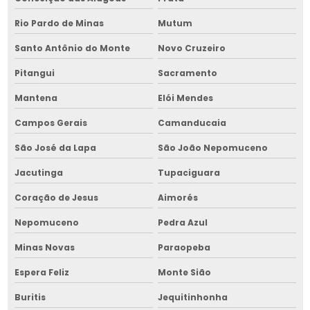
Montagem dos silos na bahia
Rio Pardo de Minas
Mutum
Montagem de equipamentos para armazenar grãos
Santo Antônio do Monte
Novo Cruzeiro
Montagem de equipamentos para armazenar grãos na bahia
Pitangui
Sacramento
Montagem de equipamentos para armazenar grãos no
nordeste
Mantena
Elói Mendes
Montagem de fornalha para grãos
Campos Gerais
Camanducaia
São José da Lapa
São João Nepomuceno
Montagem de fornalha para grãos na bahia
Jacutinga
Tupaciguara
Montagem de fornalha para grãos no nordeste
Coração de Jesus
Aimorés
Montagem de galpão para silos
Nepomuceno
Pedra Azul
Montagem de galpão para silos na bahia
Minas Novas
Paraopeba
Montagem de galpão para silos no nordeste
Espera Feliz
Monte Sião
Montagem e manutenção de silos
Buritis
Jequitinhonha