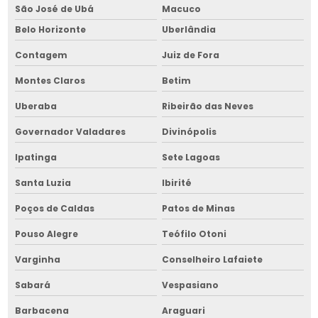
Empresa de gestão de obras na bahia
São José de Ubá
Macuco
Empresa de máquina de limpeza de grãos
Belo Horizonte
Uberlândia
Contagem
Juiz de Fora
Empresa de máquina de limpeza de grãos na bahia
Montes Claros
Betim
Empresa de máquina de limpeza de grãos no nordeste
Uberaba
Ribeirão das Neves
Empresa de montagem de silos
Governador Valadares
Divinópolis
Empresa de montagem de silos na bahia
Ipatinga
Sete Lagoas
Empresa de picador de lenha
Santa Luzia
Ibirité
Empresa de picador de lenha na bahia
Poços de Caldas
Patos de Minas
Empresa de picador de lenha no nordeste
Pouso Alegre
Teófilo Otoni
Empresa de secador de grãos
Varginha
Conselheiro Lafaiete
Empresa de secador de grãos na bahia
Sabará
Vespasiano
Empresa de secador de grãos no nordeste
Barbacena
Araguari