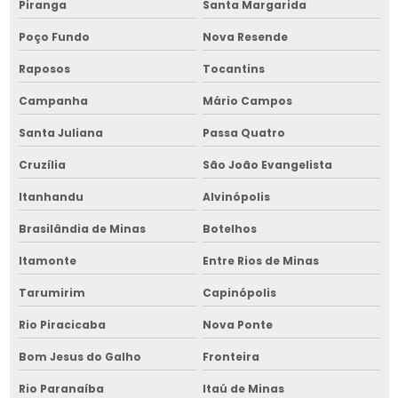
Piranga
Santa Margarida
Picador de lenha industrial na bahia
Poço Fundo
Nova Resende
Picador de lenha manual
Raposos
Tocantins
Picador de lenha manual na bahia
Campanha
Mário Campos
Picador de lenha no nordeste
Santa Juliana
Passa Quatro
Picador de madeira cavaco móvel
Cruzília
São João Evangelista
Picador de madeira cavaco móvel na bahia
Itanhandu
Alvinópolis
Picador de madeira cavaco preço
Brasilândia de Minas
Botelhos
Itamonte
Entre Rios de Minas
Picador de madeira cavaco preço na bahia
Tarumirim
Capinópolis
Projeto de armazém graneleiro
Rio Piracicaba
Nova Ponte
Projeto de armazém graneleiro na bahia
Bom Jesus do Galho
Fronteira
Projeto de armazenagem
Rio Paranaíba
Itaú de Minas