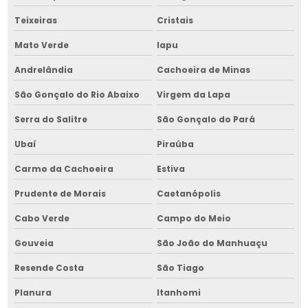
Retrofit de cavaqueira para fornalha em bahia
Teixeiras
Cristais
Retrofit de cavaqueira para fornalha no nordeste
Mato Verde
Iapu
Retrofit de equipamentos para armazenar grãos
Andrelândia
Cachoeira de Minas
Retrofit de equipamentos para armazenar grãos em bahia
São Gonçalo do Rio Abaixo
Virgem da Lapa
Retrofit de equipamentos para armazenar grãos no nordeste
Serra do Salitre
São Gonçalo do Pará
Retrofit de fornalha para grãos
Ubaí
Piraúba
Retrofit de fornalha para grãos em bahia
Carmo da Cachoeira
Estiva
Retrofit de fornalha para grãos no nordeste
Prudente de Morais
Caetanópolis
Retrofit de máquina de limpeza de grãos
Cabo Verde
Campo do Meio
Gouveia
São João do Manhuaçu
Retrofit de máquina de limpeza de grãos em bahia
Resende Costa
São Tiago
Retrofit de máquina de limpeza de grãos no nordeste
Planura
Itanhomi
Retrofit de picador de lenha