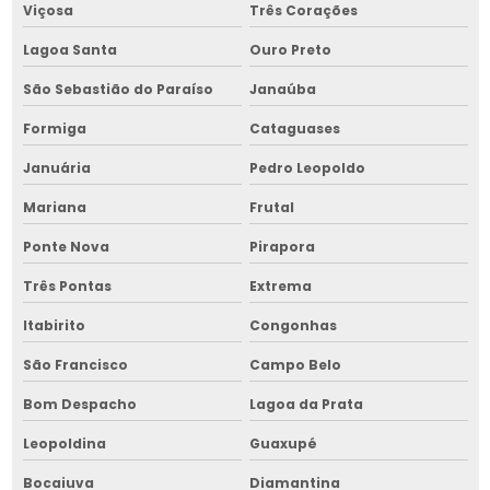
Manutenção de equipamentos para armazenar grãos
Viçosa
Três Corações
Manutenção de equipamentos para armazenar grãos na bahia
Lagoa Santa
Ouro Preto
Manutenção de equipamentos para armazenar grãos no
São Sebastião do Paraíso
Janaúba
nordeste
Formiga
Cataguases
Manutenção de fornalha para grãos
Januária
Pedro Leopoldo
Manutenção de fornalha para grãos na bahia
Mariana
Frutal
Manutenção de fornalha para grãos no nordeste
Ponte Nova
Pirapora
Manutenção de máquina de limpeza de grãos
Três Pontas
Extrema
Manutenção de máquina de limpeza de grãos na bahia
Itabirito
Congonhas
Manutenção de máquina de limpeza de grãos no nordeste
São Francisco
Campo Belo
Bom Despacho
Lagoa da Prata
Manutenção de picador de lenha
Leopoldina
Guaxupé
Manutenção de picador de lenha na bahia
Bocaiuva
Diamantina