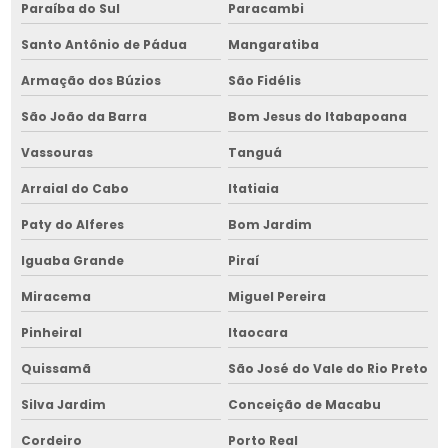
Empresa de administração de obras
Paraíba do Sul
Paracambi
Empresa de administração de obras na bahia
Santo Antônio de Pádua
Mangaratiba
Empresa de cavaqueira para fornalha
Armação dos Búzios
São Fidélis
São João da Barra
Bom Jesus do Itabapoana
Empresa de cavaqueira para fornalha na bahia
Vassouras
Tanguá
Empresa de cavaqueira para fornalha no nordeste
Arraial do Cabo
Itatiaia
Empresa construtora de armazém graneleiro
Paty do Alferes
Bom Jardim
Empresa construtora de armazém graneleiro na bahia
Iguaba Grande
Piraí
Empresa construtora de armazém graneleiro no nordeste
Miracema
Miguel Pereira
Empresa construtora de base de silos
Pinheiral
Itaocara
Empresa construtora de base de silos em bahia
Quissamã
São José do Vale do Rio Preto
Empresa construtora de base de silos no nordeste
Silva Jardim
Conceição de Macabu
Empresa construtora de galpão para silos
Cordeiro
Porto Real