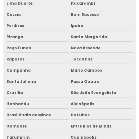
Lima Duarte
Itacarambi
Picador de lenha hidráulico na bahia
Cássia
Bom Sucesso
Picador de lenha industrial
Perdizes
Ipaba
Picador de lenha industrial na bahia
Piranga
Santa Margarida
Picador de lenha manual
Poço Fundo
Nova Resende
Raposos
Tocantins
Picador de lenha manual na bahia
Campanha
Mário Campos
Picador de lenha no nordeste
Santa Juliana
Passa Quatro
Picador de madeira cavaco móvel
Cruzília
São João Evangelista
Picador de madeira cavaco móvel na bahia
Itanhandu
Alvinópolis
Picador de madeira cavaco preço
Brasilândia de Minas
Botelhos
Picador de madeira cavaco preço na bahia
Itamonte
Entre Rios de Minas
Projeto de armazém graneleiro
Tarumirim
Capinópolis