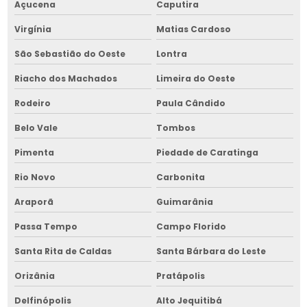
Açucena
Caputira
Virgínia
Matias Cardoso
São Sebastião do Oeste
Lontra
Riacho dos Machados
Limeira do Oeste
Rodeiro
Paula Cândido
Belo Vale
Tombos
Pimenta
Piedade de Caratinga
Rio Novo
Carbonita
Araporã
Guimarânia
Passa Tempo
Campo Florido
Santa Rita de Caldas
Santa Bárbara do Leste
Orizânia
Pratápolis
Delfinópolis
Alto Jequitibá