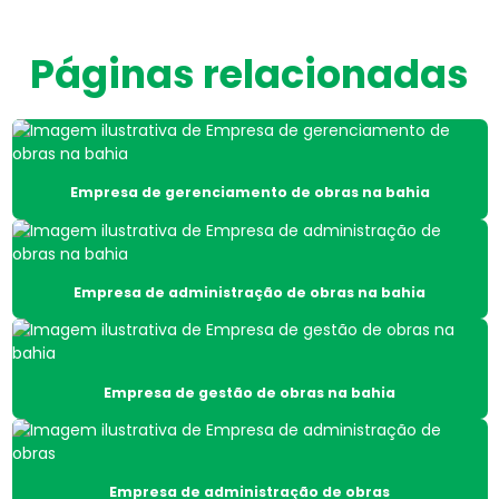
Automação de secadores na bahia
Páginas relacionadas
Base de concreto para silos
Base de concreto para silos na bahia
Base de secadores
Empresa de gerenciamento de obras na bahia
Base de secadores na bahia
Base de silos
Empresa de administração de obras na bahia
Base de silos na bahia
Base silos metálicos
Base silos metálicos na bahia
Empresa de gestão de obras na bahia
Base de silos no nordeste
Cavaqueira para fornalha
Empresa de administração de obras