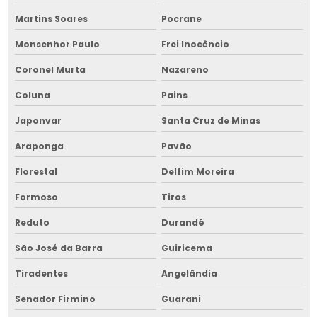
Martins Soares
Pocrane
Monsenhor Paulo
Frei Inocêncio
Coronel Murta
Nazareno
Coluna
Pains
Japonvar
Santa Cruz de Minas
Araponga
Pavão
Florestal
Delfim Moreira
Formoso
Tiros
Reduto
Durandé
São José da Barra
Guiricema
Tiradentes
Angelândia
Senador Firmino
Guarani