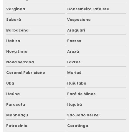
Varginha
Conselheiro Lafaiete
Empresa de secador de grãos na bahia
Sabará
Vespasiano
Empresa de secador de grãos no nordeste
Barbacena
Araguari
Empresa de transportador de grãos
Itabira
Passos
Empresa de transportador de grãos em bahia
Nova Lima
Araxá
Empresa de transportador de grãos no nordeste
Nova Serrana
Lavras
Equipamentos para armazenar grãos
Coronel Fabriciano
Muriaé
Equipamentos para armazenar grãos no nordeste
Ubá
Ituiutaba
Fornalha para grãos
Itaúna
Pará de Minas
Fornalha para grãos no nordeste
Paracatu
Itajubá
Galpão para silos no nordeste
Manhuaçu
São João del Rei
Manutenção de cavaqueira para fornalha
Patrocínio
Caratinga