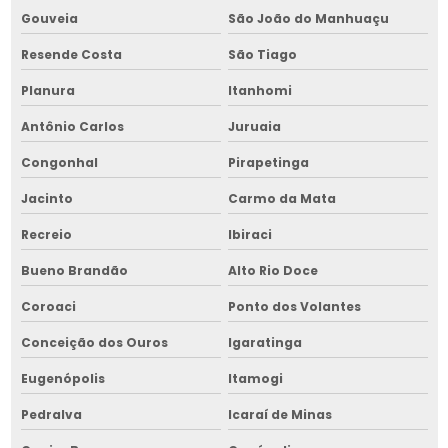
Gouveia
São João do Manhuaçu
Retrofit de máquina de limpeza de grãos no nordeste
Resende Costa
São Tiago
Retrofit de picador de lenha
Planura
Itanhomi
Retrofit de picador de lenha em bahia
Antônio Carlos
Juruaia
Retrofit de picador de lenha no nordeste
Congonhal
Pirapetinga
Retrofit de secador de grãos
Jacinto
Carmo da Mata
Retrofit de secador de grãos em bahia
Recreio
Ibiraci
Bueno Brandão
Alto Rio Doce
Retrofit de secador de grãos no nordeste
Coroaci
Ponto dos Volantes
Retrofit de transportador de grãos
Conceição dos Ouros
Igaratinga
Secador para grãos
Eugenópolis
Itamogi
Secador para grãos em bahia
Pedralva
Icaraí de Minas
Secador de grãos elétrico em bahia