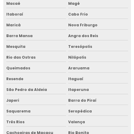
Macaé
Magé
Construção de silos para grãos
Itaboraí
Cabo Frio
Construção de silos para grãos na bahia
Maricá
Nova Friburgo
Construtora de armazém graneleiro
Barra Mansa
Angra dos Reis
Construtora de armazém graneleiro na bahia
Mesquita
Teresópolis
Construtora de armazém graneleiro no nordeste
Rio das Ostras
Nilópolis
Queimados
Araruama
Construtora de base de silos
Resende
Itaguaí
Construtora de base de silos na bahia
São Pedro da Aldeia
Itaperuna
Construtora de base de silos no nordeste
Japeri
Barra do Piraí
Construtora de galpão para silos
Saquarema
Seropédica
Construtora de galpão para silos na bahia
Três Rios
Valença
Construtora de galpão para silos no nordeste
Cachoeiras de Macacu
Rio Bonito