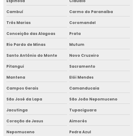
Espinosa
Cláudio
Montagem de cavaqueira para fornalha no nordeste
Cambuí
Carmo do Paranaíba
Montagem dos silos
Três Marias
Coromandel
Montagem dos silos na bahia
Conceição das Alagoas
Prata
Montagem de equipamentos para armazenar grãos
Rio Pardo de Minas
Mutum
Montagem de equipamentos para armazenar grãos na bahia
Santo Antônio do Monte
Novo Cruzeiro
Montagem de equipamentos para armazenar grãos no
Pitangui
Sacramento
nordeste
Mantena
Elói Mendes
Montagem de fornalha para grãos
Campos Gerais
Camanducaia
Montagem de fornalha para grãos na bahia
São José da Lapa
São João Nepomuceno
Montagem de fornalha para grãos no nordeste
Jacutinga
Tupaciguara
Montagem de galpão para silos
Coração de Jesus
Aimorés
Montagem de galpão para silos na bahia
Nepomuceno
Pedra Azul