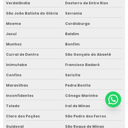
Verdelândia
Desterro de Entre Rios
São João Batista do Glória
Serrania
Moema
Cordisburgo
Jacuí
Baldim
Munhoz
Bonfim
Curral de Dentro
São Gonçalo do Abaeté
Inimutaba
Francisco Badaró
Confins
Sericita
Maravilhas
Pedra Bonita
Inconfidentes
Cônego Marinho
Toledo
Iraí de Minas
Claro dos Poções
São Pedro dos Ferros
Guidoval
São Roque de Minas