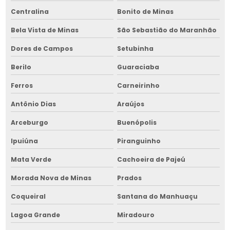
Serviço de manutenção de fornalha para grãos
Centralina
Bonito de Minas
Serviço de manutenção de fornalha para grãos no nordeste
Bela Vista de Minas
São Sebastião do Maranhão
Dores de Campos
Setubinha
Serviço de manutenção de máquina de limpeza de grãos
Berilo
Guaraciaba
Serviço de manutenção de picador de lenha
Ferros
Carneirinho
Serviço de manutenção de picador de lenha no nordeste
Antônio Dias
Araújos
Serviço de manutenção de secador de grãos
Arceburgo
Buenópolis
Ipuiúna
Piranguinho
Mata Verde
Cachoeira de Pajeú
Morada Nova de Minas
Prados
Coqueiral
Santana do Manhuaçu
Lagoa Grande
Miradouro