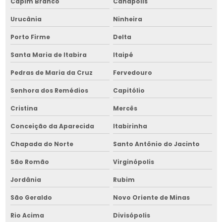
Capim Branco
Canápolis
Secador de grãos industrial
Urucânia
Ninheira
Secador de grãos industrial em bahia
Porto Firme
Delta
Secador de grãos a lenha
Santa Maria de Itabira
Itaipé
Secador de grãos a lenha em bahia
Pedras de Maria da Cruz
Fervedouro
Secador de grãos de pequeno porte
Senhora dos Remédios
Capitólio
Secador de grãos de pequeno porte em bahia
Cristina
Mercês
Secador de grãos preço
Conceição da Aparecida
Itabirinha
Chapada do Norte
Santo Antônio do Jacinto
Secador de grãos a venda
São Romão
Virginópolis
Secador de grãos a venda em bahia
Jordânia
Rubim
Serviço de manutenção de cavaqueira para fornalha
São Geraldo
Novo Oriente de Minas
Serviço de manutenção de equipamentos para armazenar
grãos
Rio Acima
Divisópolis