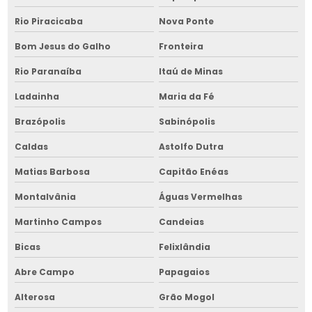
Projeto de armazém graneleiro na bahia
Rio Piracicaba
Nova Ponte
Projeto de armazenagem
Bom Jesus do Galho
Fronteira
Projeto de armazenagem na bahia
Rio Paranaíba
Itaú de Minas
Projetos de silos de armazenagem na bahia
Ladainha
Maria da Fé
Reparo de cavaqueira para fornalha
Brazópolis
Sabinópolis
Caldas
Astolfo Dutra
Reparo de cavaqueira para fornalha na bahia
Matias Barbosa
Capitão Enéas
Reparo de cavaqueira para fornalha no nordeste
Montalvânia
Águas Vermelhas
Reparo de equipamentos para armazenar grãos
Martinho Campos
Candeias
Reparo de equipamentos para armazenar grãos na bahia
Bicas
Felixlândia
Reparo de equipamentos para armazenar grãos no nordeste
Abre Campo
Papagaios
Reparo de fornalha para grãos
Alterosa
Grão Mogol
Reparo de fornalha para grãos na bahia