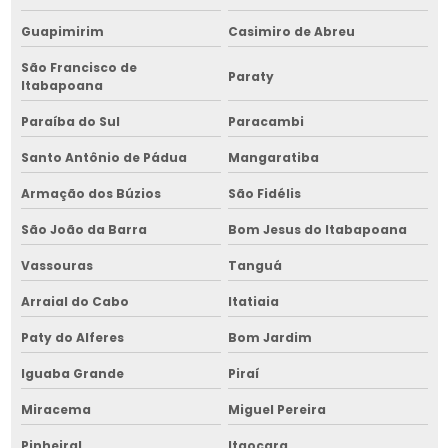
Custo de armazenagem de grãos
Guapimirim
Casimiro de Abreu
Custo de armazenagem de grãos na bahia
São Francisco de
Paraty
Itabapoana
Empresa de administração de obras
Paraíba do Sul
Paracambi
Empresa de administração de obras na bahia
Santo Antônio de Pádua
Mangaratiba
Empresa de cavaqueira para fornalha
Armação dos Búzios
São Fidélis
Empresa de cavaqueira para fornalha na bahia
São João da Barra
Bom Jesus do Itabapoana
Empresa de cavaqueira para fornalha no nordeste
Vassouras
Tanguá
Empresa construtora de armazém graneleiro
Arraial do Cabo
Itatiaia
Empresa construtora de armazém graneleiro na bahia
Paty do Alferes
Bom Jardim
Empresa construtora de armazém graneleiro no nordeste
Iguaba Grande
Piraí
Empresa construtora de base de silos
Miracema
Miguel Pereira
Empresa construtora de base de silos em bahia
Pinheiral
Itaocara