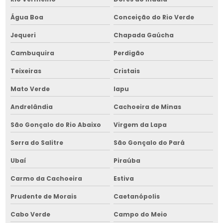
Reparo de transportador de grãos no nordeste
Água Boa
Conceição do Rio Verde
Retrofit de cavaqueira para fornalha
Jequeri
Chapada Gaúcha
Retrofit de cavaqueira para fornalha em bahia
Cambuquira
Perdigão
Retrofit de cavaqueira para fornalha no nordeste
Teixeiras
Cristais
Retrofit de equipamentos para armazenar grãos
Mato Verde
Iapu
Retrofit de equipamentos para armazenar grãos em bahia
Andrelândia
Cachoeira de Minas
São Gonçalo do Rio Abaixo
Virgem da Lapa
Retrofit de equipamentos para armazenar grãos no nordeste
Serra do Salitre
São Gonçalo do Pará
Retrofit de fornalha para grãos
Ubaí
Piraúba
Retrofit de fornalha para grãos em bahia
Carmo da Cachoeira
Estiva
Retrofit de fornalha para grãos no nordeste
Prudente de Morais
Caetanópolis
Retrofit de máquina de limpeza de grãos
Cabo Verde
Campo do Meio
Retrofit de máquina de limpeza de grãos em bahia