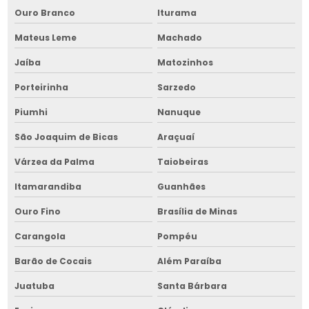
Ouro Branco
Iturama
Máquina de pré limpeza de grãos na bahia
Mateus Leme
Machado
Montador de silos
Jaíba
Matozinhos
Montador de silos na bahia
Porteirinha
Sarzedo
Montagem de armazém graneleiro
Piumhi
Nanuque
Montagem de armazém graneleiro na bahia
São Joaquim de Bicas
Araçuaí
Montagem de armazém graneleiro no nordeste
Várzea da Palma
Taiobeiras
Montagem de base de silos
Itamarandiba
Guanhães
Ouro Fino
Brasília de Minas
Montagem de base de silos na bahia
Carangola
Pompéu
Montagem de base de silos no nordeste
Barão de Cocais
Além Paraíba
Montagem de cavaqueira para fornalha
Juatuba
Santa Bárbara
Montagem de cavaqueira para fornalha na bahia