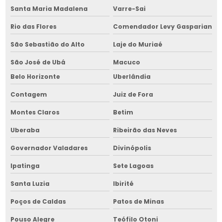
Empresa de gerenciamento de obras na bahia
Santa Maria Madalena
Varre-Sai
Rio das Flores
Comendador Levy Gasparian
Empresa de gestão de obras
São Sebastião do Alto
Laje do Muriaé
Empresa de gestão de obras na bahia
São José de Ubá
Macuco
Empresa de máquina de limpeza de grãos
Belo Horizonte
Uberlândia
Empresa de máquina de limpeza de grãos na bahia
Contagem
Juiz de Fora
Empresa de máquina de limpeza de grãos no nordeste
Montes Claros
Betim
Empresa de montagem de silos
Uberaba
Ribeirão das Neves
Empresa de montagem de silos na bahia
Governador Valadares
Divinópolis
Empresa de picador de lenha
Ipatinga
Sete Lagoas
Empresa de picador de lenha na bahia
Santa Luzia
Ibirité
Empresa de picador de lenha no nordeste
Poços de Caldas
Patos de Minas
Pouso Alegre
Teófilo Otoni
Empresa de secador de grãos