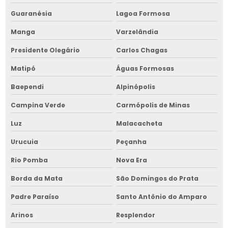
Picador de cavaco de madeira
Guaranésia
Lagoa Formosa
Picador de cavaco de madeira na bahia
Manga
Varzelândia
Picador de cavaco para trator
Presidente Olegário
Carlos Chagas
Picador de cavaco para trator na bahia
Matipó
Águas Formosas
Baependi
Alpinópolis
Picador de cavaco à venda
Campina Verde
Carmópolis de Minas
Picador de cavaco à venda na bahia
Luz
Malacacheta
Picador de lenha
Urucuia
Peçanha
Picador de lenha cavaco
Rio Pomba
Nova Era
Picador de lenha cavaco na bahia
Borda da Mata
São Domingos do Prata
Picador de lenha elétrico
Padre Paraíso
Santo Antônio do Amparo
Picador de lenha elétrico na bahia
Arinos
Resplendor
Picador de lenha hidráulico