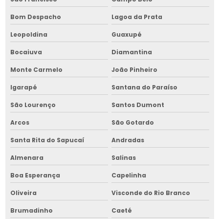
Manutenção de picador de lenha
Bom Despacho
Lagoa da Prata
Manutenção de picador de lenha na bahia
Leopoldina
Guaxupé
Manutenção de picador de lenha no nordeste
Bocaiuva
Diamantina
Manutenção de secador de grãos
Monte Carmelo
João Pinheiro
Manutenção de secador de grãos na bahia
Igarapé
Santana do Paraíso
Manutenção de secador de grãos no nordeste
São Lourenço
Santos Dumont
Manutenção de transportador de grãos
Arcos
São Gotardo
Santa Rita do Sapucaí
Andradas
Manutenção de transportador de grãos na bahia
Almenara
Salinas
Manutenção de transportador de grãos no nordeste
Boa Esperança
Capelinha
Máquina para limpeza de grãos
Oliveira
Visconde do Rio Branco
Máquina para limpeza de grãos na bahia
Brumadinho
Caeté
Máquina de pré limpeza de grãos